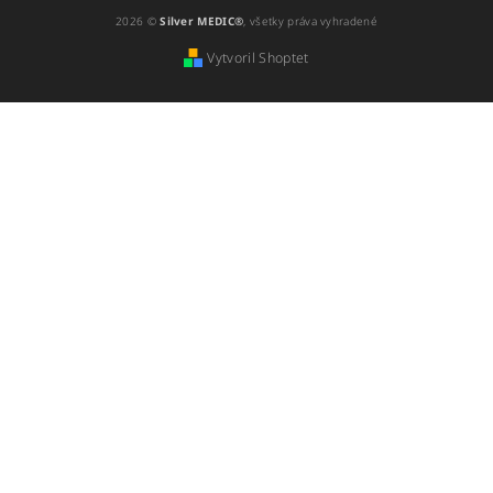
2026 ©
Silver MEDIC®
, všetky práva vyhradené
Vytvoril Shoptet