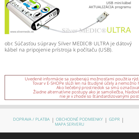
obr. Súčasťou súpravy Silver MEDIC® ULTRA je dátový
kábel na pripojenie prístroja k počítaču (USB).
Uvedené informácie sa zaoberajú možnosťami použitia rýdzic
Tovar v E-SHOPe slúži len na študijné účely a nemožno 
Ako liečebný prostriedok sa smú označova
Žiadne alternatívne postupy ako je samoliečba, hladovk
nie je v zhode so štandardizovanými pos
DOPRAVA / PLATBA
|
OBCHODNÉ PODMIENKY
|
GDPR
|
MAPA SERVERU