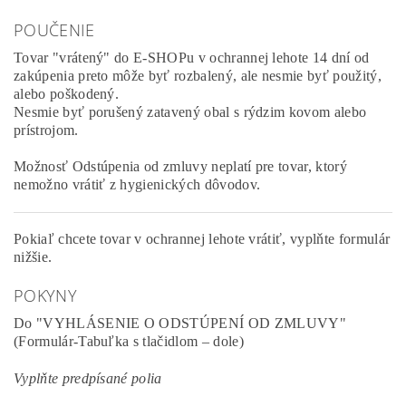
POUČENIE
Tovar "vrátený" do E-SHOPu v ochrannej lehote 14 dní od
zakúpenia preto môže byť rozbalený, ale nesmie byť použitý,
alebo poškodený.
Nesmie byť porušený zatavený obal s rýdzim kovom alebo
prístrojom.
Možnosť Odstúpenia od zmluvy neplatí pre tovar, ktorý
nemožno vrátiť z hygienických dôvodov.
Pokiaľ chcete tovar v ochrannej lehote vrátiť, vyplňte formulár
nižšie.
POKYNY
Do "VYHLÁSENIE O ODSTÚPENÍ OD ZMLUVY"
(Formulár-Tabuľka s tlačidlom – dole)
Vyplňte predpísané polia