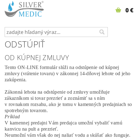
0 €
ODSTÚPIŤ
OD KÚPNEJ ZMLUVY
Tento ON-LINE formulár slúži na odstúpenie od kúpnej
zmluvy (vrátenie tovaru) v zákonnej 14-dňovej lehote od jeho
zakúpenia.
Zákonná lehota na odstúpenie od zmluvy umožňuje
zákazníkom si tovar prezrieť a zoznámiť sa s ním
v rovnakom rozsahu, ako je tomu v kamenných predajniach so
spotrebným tovarom.
Príklad
V kamennej predajni Vám predajca umožní vybaliť varnú
kanvicu na pult a prezrieť.
Neumožní vám však do nej naliať vodu a skúšať ako funguje.