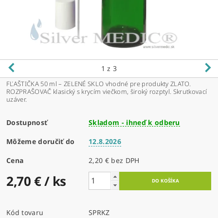
1
z 3
FĽAŠTIČKA 50 ml – ZELENÉ SKLO vhodné pre produkty ZLATO.
ROZPRAŠOVAČ klasický s krycím viečkom, široký rozptyl. Skrutkovací
uzáver.
Dostupnosť
Skladom - ihneď k odberu
Môžeme doručiť do
12.8.2026
Cena
2,20 € bez DPH
2,70 €
/ ks
Kód tovaru
SPRKZ