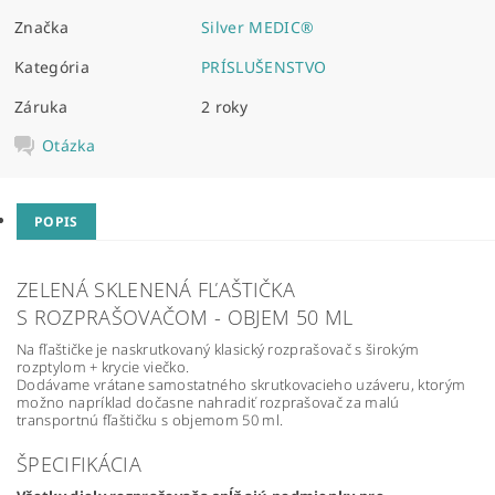
Značka
Silver MEDIC®
Kategória
PRÍSLUŠENSTVO
Záruka
2 roky
Otázka
POPIS
ZELENÁ SKLENENÁ FĽAŠTIČKA
S ROZPRAŠOVAČOM - OBJEM 50 ML
Na fľaštičke je naskrutkovaný klasický rozprašovač s širokým
rozptylom + krycie viečko.
Dodávame vrátane samostatného skrutkovacieho uzáveru, ktorým
možno napríklad dočasne nahradiť rozprašovač za malú
transportnú fľaštičku s objemom 50 ml.
ŠPECIFIKÁCIA