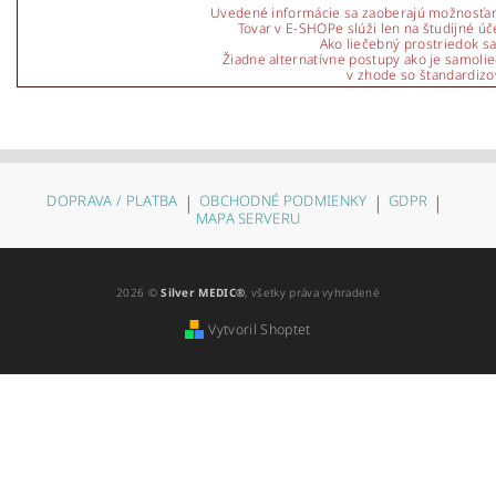
Uvedené informácie sa zaoberajú možnosťami 
Tovar v E-SHOPe slúži len na študijné ú
Ako liečebný prostriedok s
Žiadne alternatívne postupy ako je samolieč
v zhode so štandardizo
DOPRAVA / PLATBA
|
OBCHODNÉ PODMIENKY
|
GDPR
|
MAPA SERVERU
2026 ©
Silver MEDIC®
, všetky práva vyhradené
Vytvoril Shoptet