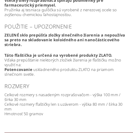
Všetky diely rozprašovača spĺňajú podmienky pre
farmaceutický priemysel.
Pružinka aj tesniaca guľôčka sú vyrobené z nerezovej ocele so
zvýšenou chemickou ľahostajnosťou.
POUŽITIE – UPOZORNENIE
ZELENÉ sklo prepúšťa zložky slnečného žiarenia a nepoužíva
sa
preto na skladovanie koloidného ani nanočásticového
striebra.
Táto fľaštička je určená na vyrobené produkty ZLATO.
Vďaka prepúšťanie niektorých zložiek žiarenia je fľaštičku možno
využiť na:
Potencovanie
uskladneného produktu ZLATO na priamom
slnečnom svetle.
ROZMERY
Celkové rozmery s nasadeným rozprašovačom - výška 100 mm /
šírka 30 mm
Celkové rozmery fľaštičky len s uzáverom - výška 80 mm / šírka 30
mm
Hmotnosť 50 gramov