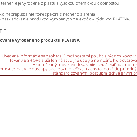
tesnenie je vyrobené z plastu s vysokou chemickou odolnosťou.
o neprepúšťa niektoré spektrá slnečného žiarenia.
 naskladovanie produktov vyrobených z elektród – rýdzi kov PLATINA.
TIE
dovanie vyrobeného produktu PLATINA.
Uvedené informácie sa zaoberajú možnosťami použitia rýdzich kovov na 
Tovar v E-SHOPe slúži len na študijné účely a nemožno ho považovať
Ako liečebný prostriedok sa smie označovať iba produ
dne alternatívne postupy ako je samoliečba, hladovka, použitie prírodnýc
štandardizovanými postupmi schválenými pr