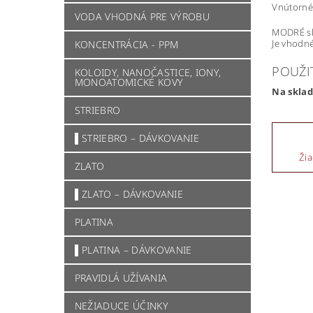
Vnútorné 
VODA VHODNÁ PRE VÝROBU
MODRÉ skl
Je vhodné
KONCENTRÁCIA - PPM
POUŽI
KOLOIDY, NANOČASTICE, IONY,
MONOATOMICKÉ KOVY
Na skla
STRIEBRO
▌STRIEBRO – DÁVKOVANIE
Žia
ZLATO
▌ZLATO – DÁVKOVANIE
PLATINA
▌PLATINA – DÁVKOVANIE
PRAVIDLÁ UŽÍVANIA
NEŽIADUCE ÚČINKY