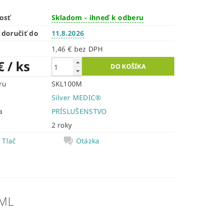
osť
Skladom - ihneď k odberu
doručiť do
11.8.2026
1,46 € bez DPH
 €
/ ks
ru
SKL100M
Silver MEDIC®
a
PRÍSLUŠENSTVO
2 roky
Tlač
Otázka
 ML