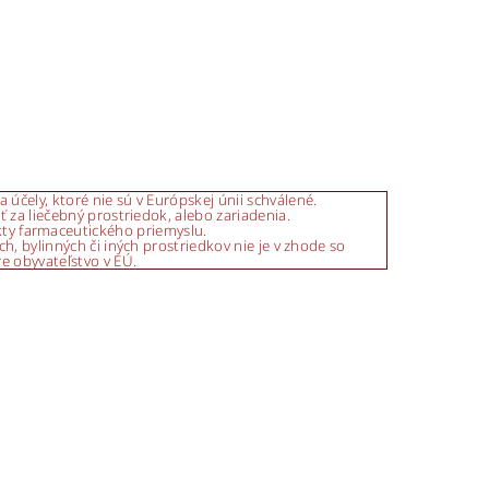
účely, ktoré nie sú v Európskej únii schválené.
 za liečebný prostriedok, alebo zariadenia.
kty farmaceutického priemyslu.
h, bylinných či iných prostriedkov nie je v zhode so
e obyvateľstvo v EÚ.