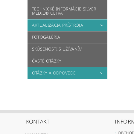
TECHNICKÉ INFORMÁCIE SILVER
MEDIC® ULTRA
AKTUALIZÁCIA PRÍSTROJA
FOTOGALÉRIA
SKÚSENOSTI S UŽÍVANÍM
ČASTÉ OTÁZKY
OTÁZKY A ODPOVEDE
KONTAKT
INFORM
OBCHOD