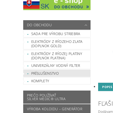
DO OBCHODU
SADA PRE VÝROBU STRIEBRA
ELEKTRÓDY Z RÝDZEHO ZLATA
(DOPLNOK GOLD)
ELEKTRÓDY Z RÝDZEJ PLATINY
(DOPLNOK PLATINA)
UNIVERZÁLNY VODNÝ FILTER
PRÍSLUŠENSTVO
KOMPLETY
POPIS
PREČO POUŽÍVAŤ
SILVER MEDIC® ULTRA
FĽAŠ
VÝROBA KOLOIDU – GENERÁTOR
Dodávame